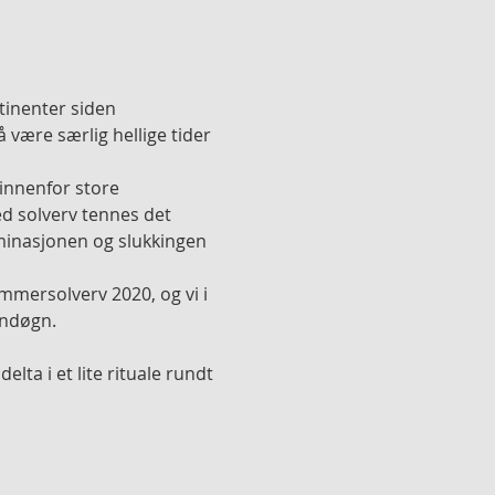
tinenter siden 
være særlig hellige tider 
innenfor store 
Ved solverv tennes det 
lminasjonen og slukkingen 
ommersolverv 2020, og vi i 
vndøgn.
elta i et lite rituale rundt 