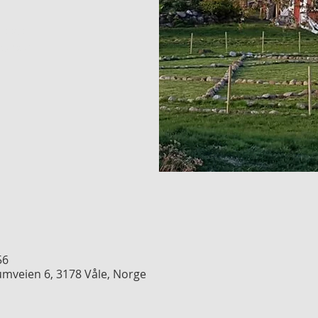
ukket
enter
56
umveien 6, 3178 Våle, Norge