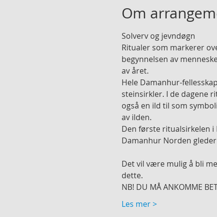
Om arrangem
Solverv og jevndøgn
Ritualer som markerer ove
begynnelsen av menneskene
av året.
Hele Damanhur-fellesskape
steinsirkler. I de dagene r
også en ild til som symbol
av ilden.
Den første ritualsirkelen i
Damanhur Norden gleder o
Det vil være mulig å bli m
dette.
NB! DU MÅ ANKOMME BE
Les mer >