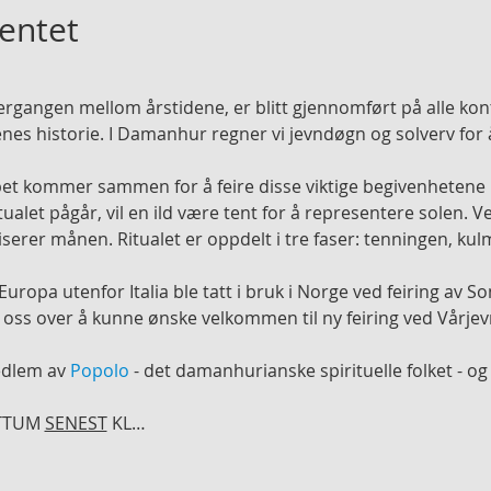
entet
rgangen mellom årstidene, er blitt gjennomført på alle kon
s historie. I Damanhur regner vi jevndøgn og solverv for å 
t kommer sammen for å feire disse viktige begivenhetene 
itualet pågår, vil en ild være tent for å representere solen. 
iserer månen. Ritualet er oppdelt i tre faser: tenningen, ku
 Europa utenfor Italia ble tatt i bruk i Norge ved feiring av S
ss over å kunne ønske velkommen til ny feiring ved Vårje
edlem av 
Popolo
 - det damanhurianske spirituelle folket - og d
TTUM 
SENEST
 KL…