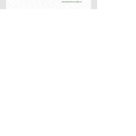
Let’s Work Together
Ta kontakt hvis du ønsker å bli medlem av
Det Spirituelle Folket
Fornavn
Etternavn