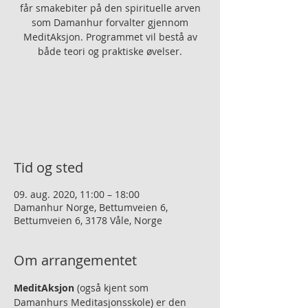
får smakebiter på den spirituelle arven
som Damanhur forvalter gjennom
MeditAksjon. Programmet vil bestå av
både teori og praktiske øvelser.
Registreringen er lukket
Se andre arrangementer
Tid og sted
09. aug. 2020, 11:00 – 18:00
Damanhur Norge, Bettumveien 6,
Bettumveien 6, 3178 Våle, Norge
Om arrangementet
MeditAksjon
 (også kjent som 
Damanhurs Meditasjonsskole) er den 