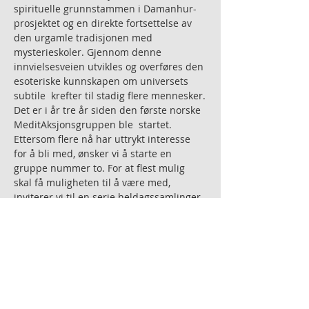
spirituelle grunnstammen i Damanhur-
prosjektet og en direkte fortsettelse av 
den urgamle tradisjonen med 
mysterieskoler. Gjennom denne 
innvielsesveien utvikles og overføres den 
esoteriske kunnskapen om universets 
subtile  krefter til stadig flere mennesker.
Det er i år tre år siden den første norske 
MeditAksjonsgruppen ble  startet. 
Ettersom flere nå har uttrykt interesse 
for å bli med, ønsker vi å starte en 
gruppe nummer to. For at flest mulig 
skal få muligheten til å være med, 
inviterer vi til en serie heldagssamlinger 
der du får smakebiter på den spirituelle 
arven som Damanhur forvalter gjennom 
MeditAksjon.
Programmet vil bestå av både teori og 
praktiske øvelser.
Som navnet antyder, er dette en 
annerledes form for meditasjon. Det  er 