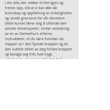
i oss alle, kan vekkes til live igjen og 
trenes opp, slik at vi kan øke vår 
kunnskap og oppfatning av virkeligheten 
og utvide grensene for vår eksistens.
Dette kurset lærer deg å utforske den 
astrale dimensjonen. Under veiledning 
av en av Damanhurs erfarne 
instruktører, vil du lære hvordan du 
slapper av i den fysiske kroppen og lar 
den subtile delen av deg forlate kroppen 
og bevege seg fritt, helt trygt.
Astral reise gir oss muligheten til å 
oppfatte vår sanne essens, oppleve 
verden rundt oss fra et større mangfold 
av vinkler, og få en konkret følelse av 
hvordan det er å forlate og vende tilbake 
til den fysiske kroppen.
Dette kurset er for deg som
- er nysgjerrig på den spirituelle verdene
- ønsker å…