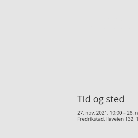
Registreringen er l
Se andre arrangem
Tid og sted
27. nov. 2021, 10:00 – 28. 
Fredrikstad, Ilaveien 132,