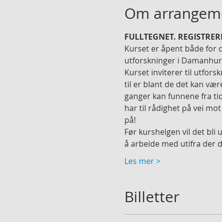
Om arrangem
FULLTEGNET. REGISTRERI
Kurset er åpent både for d
utforskninger i Damanhur-
Kurset inviterer til utfors
til er blant de det kan vær
ganger kan funnene fra tidl
har til rådighet på vei mo
på!
Før kurshelgen vil det bli
å arbeide med utifra der d
Les mer >
Billetter