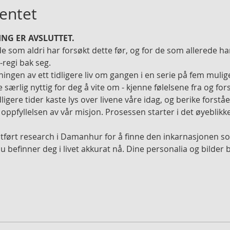
entet
NG ER AVSLUTTET. 
e som aldri har forsøkt dette før, og for de som allerede har 
regi bak seg.
kningen av ett tidligere liv om gangen i en serie på fem mulige
e særlig nyttig for deg å vite om - kjenne følelsene fra og fo
igere tider kaste lys over livene våre idag, og berike forståe
t oppfyllelsen av vår misjon. Prosessen starter i det øyeblikk
 utført research i Damanhur for å finne den inkarnasjonen so
u befinner deg i livet akkurat nå. Dine personalia og bilder 