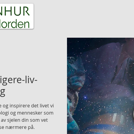
ET
MEDIT-AKSJON
HEALING
SELFICA
igere-liv-
ng
 og inspirere det livet vi
nologi og mennesker som
av sjelen din som vet
å se nærmere på.