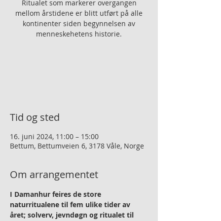
Ritualet som markerer overgangen
mellom årstidene er blitt utført på alle
kontinenter siden begynnelsen av
menneskehetens historie.
Registreringen er lukket
Se andre arrangementer
Tid og sted
16. juni 2024, 11:00 – 15:00
Bettum, Bettumveien 6, 3178 Våle, Norge
Om arrangementet
I Damanhur feires de store 
naturritualene til fem ulike tider av 
året; solverv, jevndøgn og ritualet til 