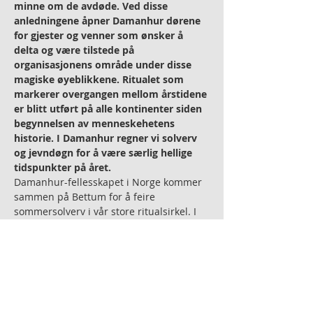
minne om de avdøde. Ved disse 
anledningene åpner Damanhur dørene 
for gjester og venner som ønsker å 
delta og være tilstede på 
organisasjonens område under disse 
magiske øyeblikkene. Ritualet som 
markerer overgangen mellom årstidene 
er blitt utført på alle kontinenter siden 
begynnelsen av menneskehetens 
historie. I Damanhur regner vi solverv 
og jevndøgn for å være særlig hellige 
tidspunkter på året.
Damanhur-fellesskapet i Norge kommer 
sammen på Bettum for å feire 
sommersolverv i vår store ritualsirkel. I 
løpet av disse sommerritualdagene (kun 
hovedritualet søndag er åpent for 
gjester) blir en ild tent som 
representerer solen og en som 
symboliserer månen. Sommerritualet er 
delt i tre faser: Tenning (morgen), 