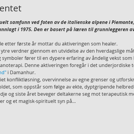
entet
tuelt samfunn ved foten av de italienske alpene i Piemonte,
runnlagt i 1975. Den er basert på læren til grunnleggeren 
ede etter første år mottar du aktiveringen som healer.
g ytre verdner gjennom en utvidelse av den hverdagslige måt
symboler fører til en dypere erfaring av åndelig vekst som 
ranoterapi. Denne aktiveringen foregår i det underjordiske
nd"
 i Damanhur. 
 viet konfliktløsning, overvinnelse av egne grenser og utfors
oldet, som oppstår som følge av ekte, dyptgripende helbrede
edje og siste året beveger deltakerne seg mot terapeutisk
er og et magisk-spirituelt syn på…