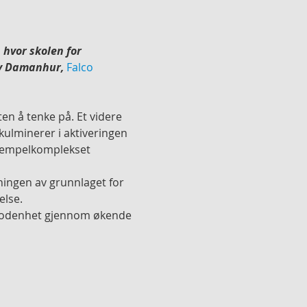
 hvor skolen for 
av Damanhur, 
Falco 
en å tenke på. Et videre 
kulminerer i aktiveringen 
 tempelkomplekset 
kningen av grunnlaget for 
lse. 
 modenhet gjennom økende 