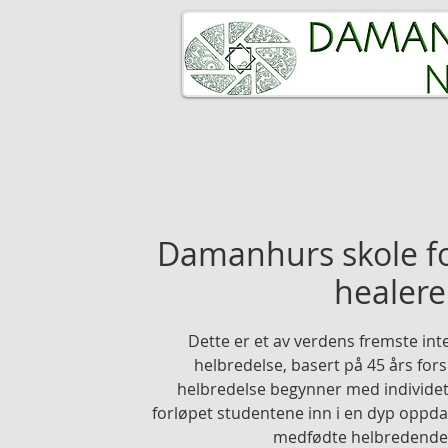
HJEM
DET SPIRITUELLE FOLK
Damanhurs skole for
healere
Dette er et av verdens fremste inte
helbredelse, basert på 45 års fors
helbredelse begynner med individet,
forløpet studentene inn i en dyp oppdag
medfødte helbredende 