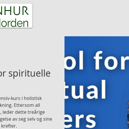
ET
MEDIT-AKSJON
HEALING
SELFICA
 spirituelle
nsiv-kurs i holistisk
kning. Ettersom all
 leder dette treårige
else av seg selv og sine
krefter.