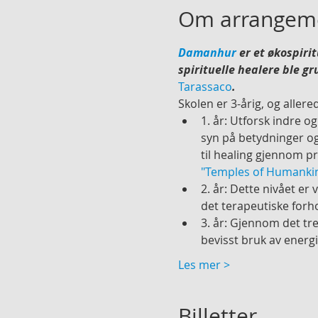
Om arrangem
Damanhur
 er et økospiri
spirituelle healere ble g
Tarassaco
.
Skolen er 3-årig, og aller
1. år: Utforsk indre o
syn på betydninger og 
til healing gjennom p
"Temples of Humanki
2. år: Dette nivået er
det terapeutiske forh
3. år: Gjennom det tr
bevisst bruk av energi
Les mer >
Billetter