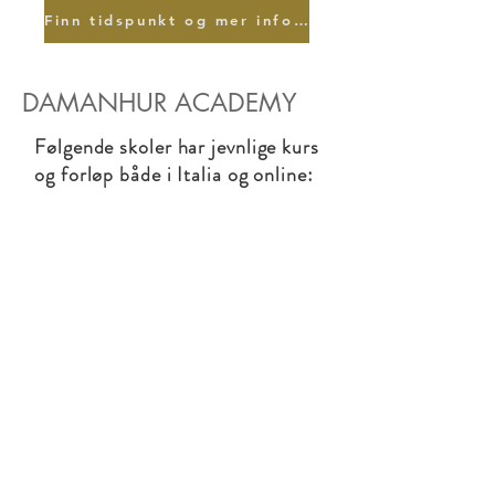
Finn tidspunkt og mer informasjon
DAMANHUR ACADEMY
Følgende skoler har jevnlige kurs
og forløp både i Italia og online:
HEALERSKOLEN -
ALKYMISKOLEN -
MYSTERIESKOLEN -
DRØMMESKOLEN -
COMMUNITY-SKOLEN
Les mer om skoler & kurs
Medlemskap i Damanhur